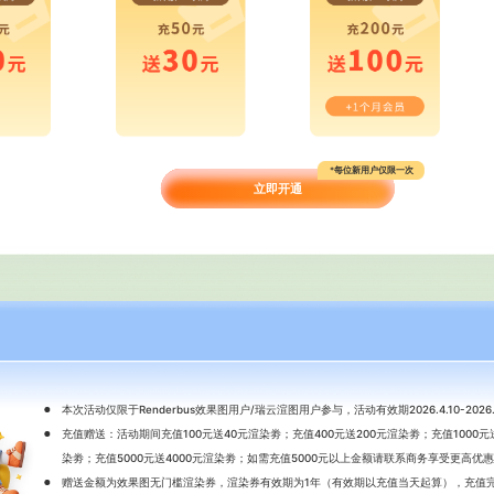
*每位新用户仅限一次
立即开通
本次活动仅限于Renderbus效果图用户/瑞云渲图用户参与，活动有效期2026.4.10-2026.5
充值赠送：活动期间充值100元送40元渲染劵；充值400元送200元渲染劵；充值1000元送
染劵；充值5000元送4000元渲染劵；如需充值5000元以上金额请联系商务享受更高优
赠送金额为效果图无门槛渲染券，渲染券有效期为1年（有效期以充值当天起算），充值