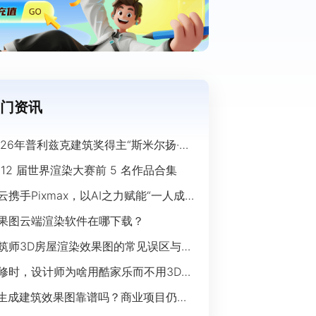
门资讯
026年普利兹克建筑奖得主“斯米尔扬·拉
奇”经典作品欣赏
 12 届世界渲染大赛前 5 名作品合集
云携手Pixmax，以AI之力赋能“一人成
”时代
果图云端渲染软件在哪下载？
筑师3D房屋渲染效果图的常见误区与规
指南
修时，设计师为啥用酷家乐而不用3Ds
ax？
I生成建筑效果图靠谱吗？商业项目仍离
开传统渲染