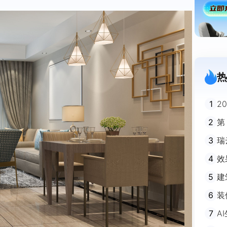
热
1
2
迪
2
第
3
瑞
剧
4
效
5
建
避
6
装
m
7
A
不