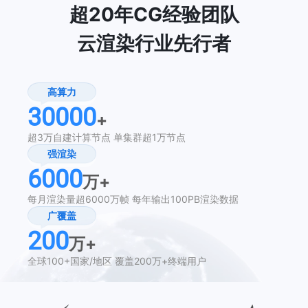
超20年CG经验团队
云渲染行业先行者
高算力
30000
+
超3万自建计算节点
单集群超1万节点
强渲染
6000
万+
每月渲染量超6000万帧
每年输出100PB渲染数据
广覆盖
200
万+
全球100+国家/地区
覆盖200万+终端用户