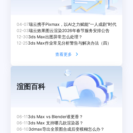
04-07
瑞云携手Pixmax，以AI之力赋能“一人成剧”时代
02-03
瑞云效果图云渲染2026年春节服务安排公告
12-30
3ds Max出图异常怎么处理？
12-25
3ds Max作业常见分析警告与解决办法（四）
查看更多
渲图百科
06-11
3ds Max vs Blender谁更香？
06-11
3ds Max 支持哪几款渲染器？
06-10
3dmax导出全景图合成后变模糊怎么办？