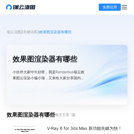
免费试用
瑞云渲图
关键词库
效果图渲染器有哪些
效果图渲染器有哪些
小伙伴大家中午好呀，我是Renderbus瑞云效
果图云渲染小编小瑞，又来给大家分享国内外
渲染行业的最新资讯啦！前几天，
Chaos&nbsp;官方发布了 V-Ray 6 for 3ds
Max&nbsp;，这是 Chaos 渲染产品系列的下
一个主要版本，也是整个V-Ray 产品系列下
一代更新的第一个免
效果图渲染器有哪些
相关文章
1
篇
V-Ray 6 for 3ds Max 新功能先睹为快！