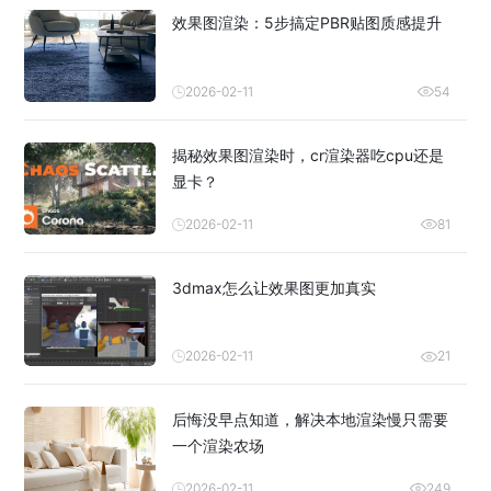
效果图渲染：5步搞定PBR贴图质感提升
2026-02-11
54
揭秘效果图渲染时，cr渲染器吃cpu还是
显卡？
2026-02-11
81
3dmax怎么让效果图更加真实
2026-02-11
21
后悔没早点知道，解决本地渲染慢只需要
一个渲染农场
2026-02-11
249