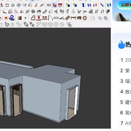
热
1
2
迪
2
第
3
瑞
剧
4
效
5
建
避
6
装
m
7
A
不