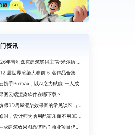
门资讯
026年普利兹克建筑奖得主“斯米尔扬·拉
奇”经典作品欣赏
 12 届世界渲染大赛前 5 名作品合集
云携手Pixmax，以AI之力赋能“一人成
”时代
果图云端渲染软件在哪下载？
筑师3D房屋渲染效果图的常见误区与规
指南
修时，设计师为啥用酷家乐而不用3Ds
ax？
I生成建筑效果图靠谱吗？商业项目仍离
开传统渲染