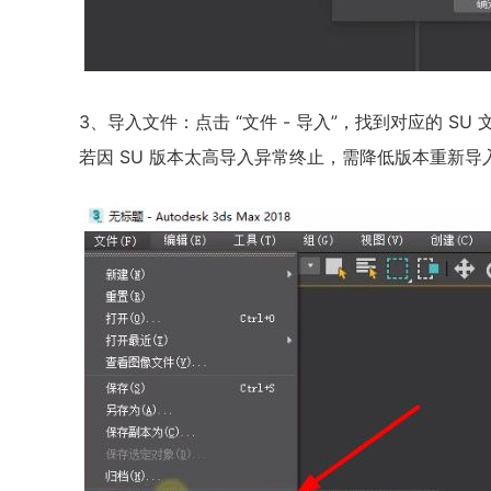
3、导入文件：点击 “文件 - 导入”，找到对应的 S
若因 SU 版本太高导入异常终止，需降低版本重新导