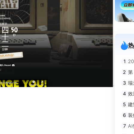
热
1
2
迪
2
第
3
瑞
剧
4
效
5
建
避
6
装
m
7
A
不