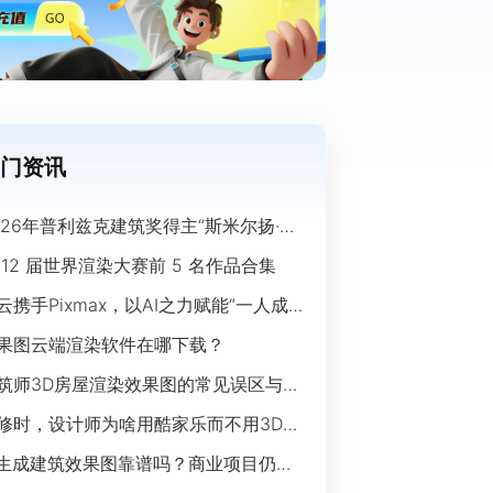
门资讯
026年普利兹克建筑奖得主“斯米尔扬·拉
奇”经典作品欣赏
 12 届世界渲染大赛前 5 名作品合集
云携手Pixmax，以AI之力赋能“一人成
”时代
果图云端渲染软件在哪下载？
筑师3D房屋渲染效果图的常见误区与规
指南
修时，设计师为啥用酷家乐而不用3Ds
ax？
I生成建筑效果图靠谱吗？商业项目仍离
开传统渲染