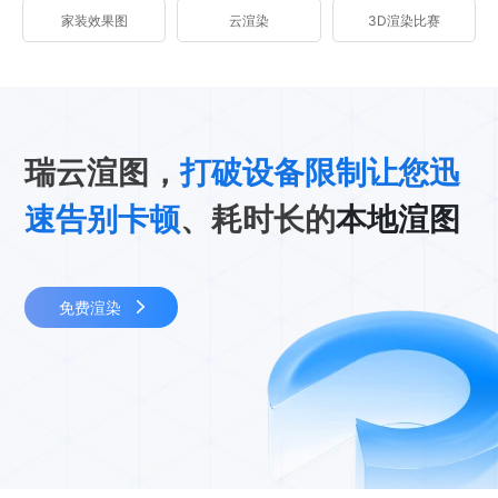
家装效果图
云渲染
3D渲染比赛
瑞云渲图，
打破设备限制让您迅
速告别卡顿
、耗时长的
本地渲图
免费渲染