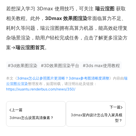
若想深入学习 3Dmax 使用技巧，可关注
瑞云渲图
获取
相关教程。此外，
3Dmax 效果图渲染
常面临算力不足、
耗时久等问题，瑞云渲图拥有高算力机器，能高效处理复
杂场景渲染，助用户轻松完成任务，点击了解更多渲染方
案→
瑞云渲图首页
。
#
3d效果图渲染
#
3D效果图渲染平台
#
3ds max使用教程
本文《
3dmax怎么让参照图片更清晰？3dmax参考图清晰度调整
》内容由
瑞
云渲图云渲染
整理发布，如需转载，请注明出处及链接：
https://xuantu.renderbus.com/news/350/
下一篇
上一篇
3dmax室内设计怎么导入家具模
3dmax怎么设置高清像素？
型？