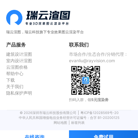
瑞云渲图，瑞云科技旗下专业效果图云渲染平台
产品服务
联系我们
建筑设计渲图
市场合作/生态合作/分销代理：
室内设计渲图
evanliu@rayvision.com
云渲图价格
帮助中心
下载
关于我们
隐私保护声明
扫码入群，领
5元渲染劵
©
2026
深圳市瑞云科技股份有限公司
粤ICP备12028569号-20
中华人民共和国增值电信业务经营许可证编号：合字 B1-20200125
网站地图
标签列表
在线咨询
免费试用