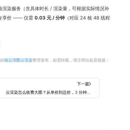
渲染服务（含具体时长 / 渲染量，可根据实际情况补
享价 —— 仅需
0.03 元 / 分钟
（对应 24 核 48 线程
由
瑞云渲图云渲染
整理发布，如需转载，请注明出处及链接：
下一篇
云渲染怎么收费大图？从单价到总价，3 分钟理
清