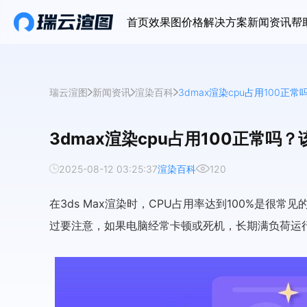
首页
效果图价格
解决方案
新闻资讯
帮
瑞云渲图
新闻资讯
渲染百科
3dmax渲染cpu占用100正
3dmax渲染cpu占用100正常吗
2025-08-12 03:25:37
渲染百科
120
在3ds Max渲染时，CPU占用率达到100%是很
过要注意，如果电脑经常卡顿或死机，长期满负荷运