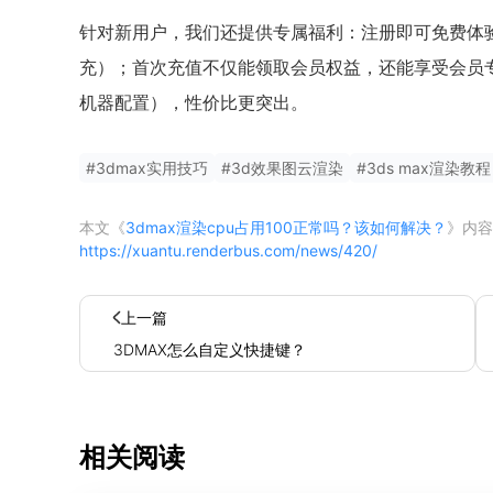
针对新用户，我们还提供专属福利：注册即可免费体验
充）；首次充值不仅能领取会员权益，还能享受会员专
机器配置），性价比更突出。
#
3dmax实用技巧
#
3d效果图云渲染
#
3ds max渲染教程
本文《
3dmax渲染cpu占用100正常吗？该如何解决？
》内容
https://xuantu.renderbus.com/news/420/
上一篇
3DMAX怎么自定义快捷键？
相关阅读