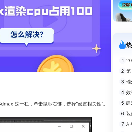
热
1
2
迪
2
第
3
瑞
剧
4
效
5
建
dmax 这一栏，单击鼠标右键，选择“设置相关性”。
避
6
装
m
7
A
不