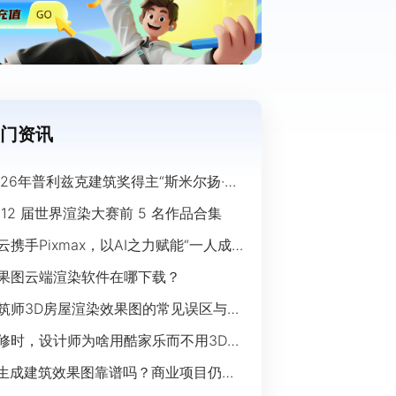
门资讯
026年普利兹克建筑奖得主“斯米尔扬·拉
奇”经典作品欣赏
 12 届世界渲染大赛前 5 名作品合集
云携手Pixmax，以AI之力赋能“一人成
”时代
果图云端渲染软件在哪下载？
筑师3D房屋渲染效果图的常见误区与规
指南
修时，设计师为啥用酷家乐而不用3Ds
ax？
I生成建筑效果图靠谱吗？商业项目仍离
开传统渲染