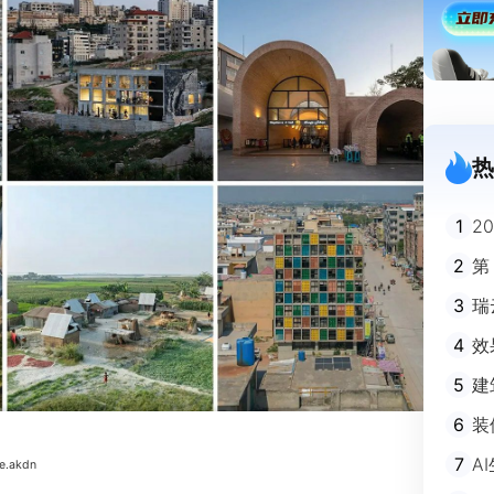
热
1
2
迪
2
第
3
瑞
剧
4
效
5
建
避
6
装
m
7
A
e.akdn
不