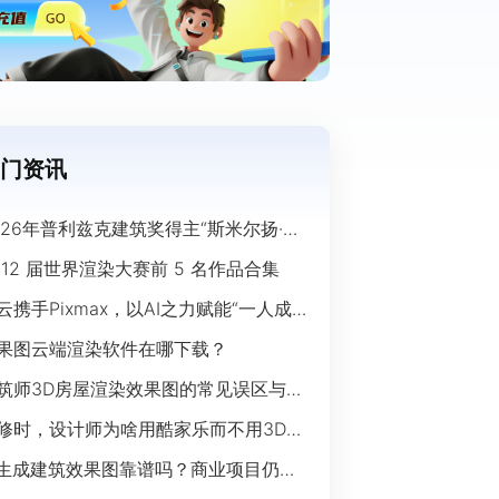
门资讯
026年普利兹克建筑奖得主“斯米尔扬·拉
奇”经典作品欣赏
 12 届世界渲染大赛前 5 名作品合集
云携手Pixmax，以AI之力赋能“一人成
”时代
果图云端渲染软件在哪下载？
筑师3D房屋渲染效果图的常见误区与规
指南
修时，设计师为啥用酷家乐而不用3Ds
ax？
I生成建筑效果图靠谱吗？商业项目仍离
开传统渲染