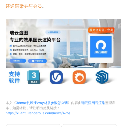
还送渲染券与会员
。
本文《
3dmax乳胶漆vray材质参数怎么调
》内容由
瑞云渲图云渲染
整理发
布，如需转载，请注明出处及链接：
https://xuantu.renderbus.com/news/475/