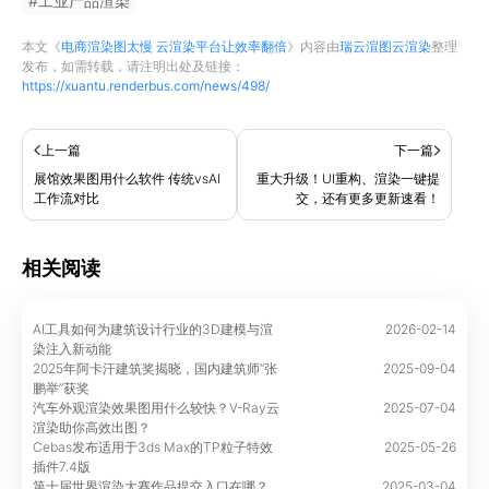
#
工业产品渲染
本文《
电商渲染图太慢 云渲染平台让效率翻倍
》内容由
瑞云渲图云渲染
整理
发布，如需转载，请注明出处及链接：
https://xuantu.renderbus.com/news/498/
上一篇
下一篇
展馆效果图用什么软件 传统vsAI
重大升级！UI重构、渲染一键提
工作流对比
交，还有更多更新速看！
相关阅读
AI工具如何为建筑设计行业的3D建模与渲
2026-02-14
染注入新动能
2025年阿卡汗建筑奖揭晓，国内建筑师“张
2025-09-04
鹏举”获奖
汽车外观渲染效果图用什么较快？V-Ray云
2025-07-04
渲染助你高效出图？
Cebas发布适用于3ds Max的TP粒子特效
2025-05-26
插件7.4版
第十届世界渲染大赛作品提交入口在哪？
2025-03-04