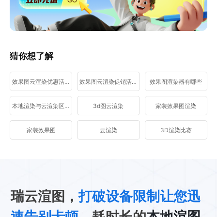
猜你想了解
效果图云渲染优惠活动
效果图云渲染促销活动
效果图渲染器有哪些
本地渲染与云渲染区别
3d图云渲染
家装效果图渲染
家装效果图
云渲染
3D渲染比赛
瑞云渲图，
打破设备限制让您迅
速告别卡顿
、耗时长的
本地渲图