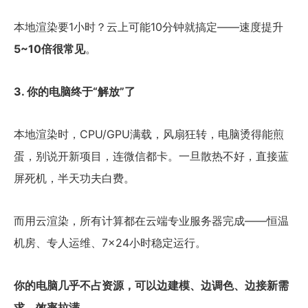
本地渲染要1小时？云上可能10分钟就搞定——速度提升
5~10倍很常见
。
3. 你的电脑终于“解放”了
本地渲染时，CPU/GPU满载，风扇狂转，电脑烫得能煎
蛋，别说开新项目，连微信都卡。一旦散热不好，直接蓝
屏死机，半天功夫白费。
而用云渲染，所有计算都在云端专业服务器完成——恒温
机房、专人运维、7×24小时稳定运行。
你的电脑几乎不占资源，可以边建模、边调色、边接新需
求，效率拉满。