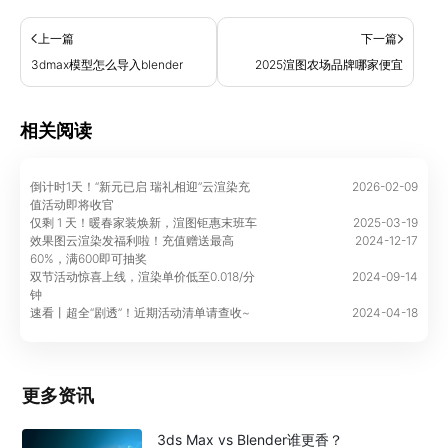
上一篇
下一篇
3dmax模型怎么导入blender
2025渲图农场品牌哪家便宜
相关阅读
倒计时1天！“新元已启 瑞礼相迎”云渲染充
2026-02-09
值活动即将收官
仅剩 1 天！暖春家装焕新，渲图钜惠末班车
2025-03-19
效果图云渲染发福利啦！充值赠送最高
2024-12-17
60%，满600即可抽奖
双节活动惊喜上线，渲染单价低至0.018/分
2024-09-14
钟
速看丨超全“剧透”！近期活动清单请查收~
2024-04-18
更多资讯
3ds Max vs Blender谁更香？