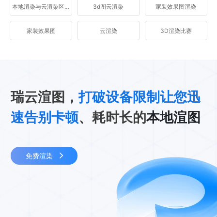
本地渲染与云渲染区别
3d图云渲染
家装效果图渲染
家装效果图
云渲染
3D渲染比赛
瑞云渲图，
打破设备限制让您迅
速告别卡顿
、耗时长的
本地渲图
免费渲染