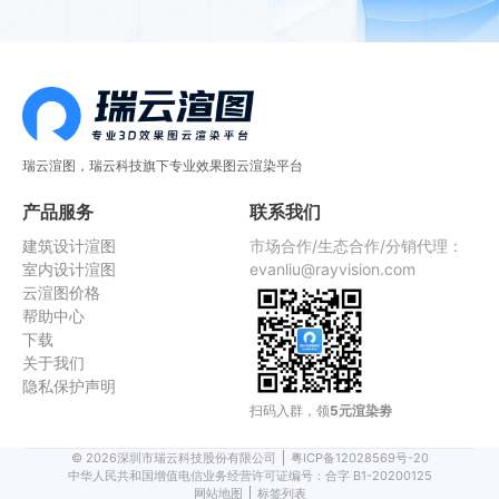
瑞云渲图，瑞云科技旗下专业效果图云渲染平台
产品服务
联系我们
建筑设计渲图
市场合作/生态合作/分销代理：
室内设计渲图
evanliu@rayvision.com
云渲图价格
帮助中心
下载
关于我们
隐私保护声明
扫码入群，领
5元渲染劵
©
2026
深圳市瑞云科技股份有限公司
粤ICP备12028569号-20
中华人民共和国增值电信业务经营许可证编号：合字 B1-20200125
网站地图
标签列表