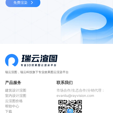
免费渲染
瑞云渲图，瑞云科技旗下专业效果图云渲染平台
产品服务
联系我们
建筑设计渲图
市场合作/生态合作/分销代理：
室内设计渲图
evanliu@rayvision.com
云渲图价格
帮助中心
下载