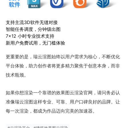
支持主流3D软件无缝对接
智能任务调度，分钟级出图
7×12 小时专业技术支持
新用户免费试用，无门槛体验
更重要的是，瑞云渲图始终以用户需求为核心，不断优化
平台体验，助力创作者将更多精力聚焦于创意本身，而非
技术瓶颈。
如果你想渲染一个靠谱的效果图云渲染官网，请问务必认
准像瑞云渲图这样专业、可靠、用户口碑良好的品牌。让
每一次渲染，都成为作品迈向完美的加速器。
#
云渲染平台
#
建筑效果图云渲染