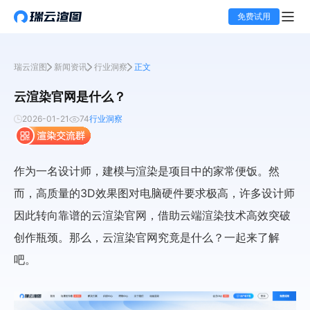
免费试用
瑞云渲图
新闻资讯
行业洞察
正文
云渲染官网是什么？
2026-01-21
74
行业洞察
作为一名设计师，建模与渲染是项目中的家常便饭。然
而，高质量的3D效果图对电脑硬件要求极高，许多设计师
因此转向靠谱的云渲染官网，借助云端渲染技术高效突破
创作瓶颈。那么，云渲染官网究竟是什么？一起来了解
吧。