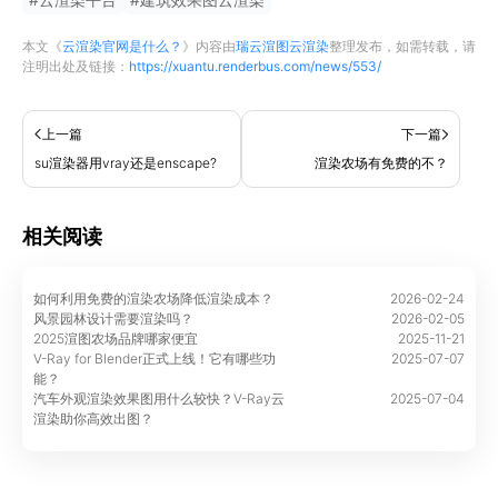
本文《
云渲染官网是什么？
》内容由
瑞云渲图云渲染
整理发布，如需转载，请
注明出处及链接：
https://xuantu.renderbus.com/news/553/
上一篇
下一篇
su渲染器用vray还是enscape?
渲染农场有免费的不？
相关阅读
如何利用免费的渲染农场降低渲染成本？
2026-02-24
风景园林设计需要渲染吗？
2026-02-05
2025渲图农场品牌哪家便宜
2025-11-21
V-Ray for Blender正式上线！它有哪些功
2025-07-07
能？
汽车外观渲染效果图用什么较快？V-Ray云
2025-07-04
渲染助你高效出图？