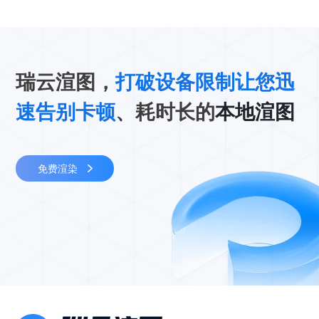
瑞云渲图，
打破设备限制让您迅
速告别卡顿
、耗时长的
本地渲图
免费渲染