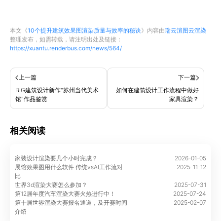
本文《
10个提升建筑效果图渲染质量与效率的秘诀
》内容由
瑞云渲图云渲染
整理发布，如需转载，请注明出处及链接：
https://xuantu.renderbus.com/news/564/
上一篇
下一篇
BIG建筑设计新作"苏州当代美术
如何在建筑设计工作流程中做好
馆"作品鉴赏
家具渲染？
相关阅读
家装设计渲染要几个小时完成？
2026-01-05
展馆效果图用什么软件 传统vsAI工作流对
2025-11-12
比
世界3d渲染大赛怎么参加？
2025-07-31
第12届年度汽车渲染大赛火热进行中！
2025-07-24
第十届世界渲染大赛报名通道，及开赛时间
2025-02-07
介绍