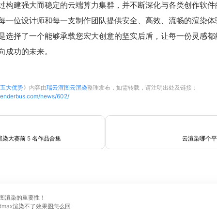
过构建强大而稳定的云端算力集群，并不断深化与各类创作软件
每一位设计师和每一支制作团队提供安全、高效、流畅的渲染体
是选择了一个能够承载您宏大创意的坚实后盾，让每一份灵感都
向成功的未来。
五大优势
》内容由
瑞云渲图云渲染
整理发布，如需转载，请注明出处及链接：
.renderbus.com/news/602/
界渲染大赛前 5 名作品合集
云渲染哪个平
图渲染的重要性！
dmax渲染不了效果图怎么回