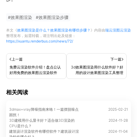
#
效果图渲染
#
效果图渲染步骤
本文《
效果图渲染是什么？效果图渲染有哪些步骤？
》内容由
瑞云渲图云渲染
整理发布，如需转载，请注明出处及链接：
https://xuantu.renderbus.com/news/72/
上一篇
下一篇
免费云渲染软件介绍！盘点公认
3d效果图渲染用什么软件好？好
好用免费的效果图云渲染软件
用的设计效果图渲染工具整理
相关阅读
3dmax+vray降噪指南来咯！一篇摆脱噪点
2025-02-21
困扰！
3D建模用什么显卡好？适合做3D渲染的
2024-11-28
CPU是什么？
建筑设计渲染软件有哪些软件？建筑设计渲
2024-11-04
染软件哪个好？