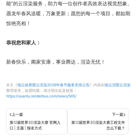
能”的云渲染服务，助力每一位创作者高效表达视觉想象。
愿龙年春风送暖，万象更新；愿您的每一个项目，都如期
惊艳亮相！
恭祝您和家人：
新春快乐，阖家安康，事业腾达，渲染无忧！
本文《
瑞云效果图云渲染2026年春节服务安排公告
》内容由
瑞云渲图云渲染
整理发布，如需转载，请注明出处及链接：
https://xuantu.renderbus.com/news/565/
上一篇
下一篇
第12届世界3D渲染大赛 官网入
第12届世界3D渲染大赛工程文件
口 | 主题 | 报名方式
怎么下载？