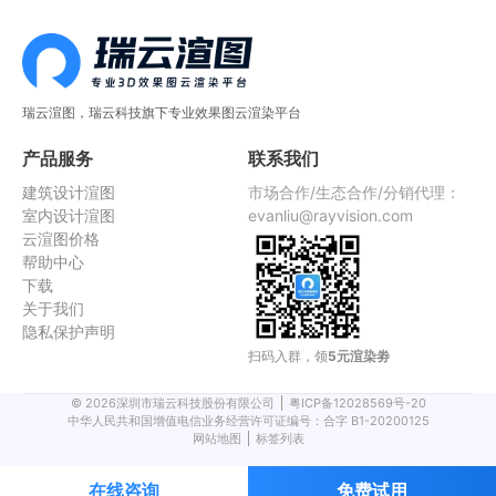
瑞云渲图，瑞云科技旗下专业效果图云渲染平台
产品服务
联系我们
建筑设计渲图
市场合作/生态合作/分销代理：
室内设计渲图
evanliu@rayvision.com
云渲图价格
帮助中心
下载
关于我们
隐私保护声明
扫码入群，领
5元渲染劵
©
2026
深圳市瑞云科技股份有限公司
粤ICP备12028569号-20
中华人民共和国增值电信业务经营许可证编号：合字 B1-20200125
网站地图
标签列表
在线咨询
免费试用