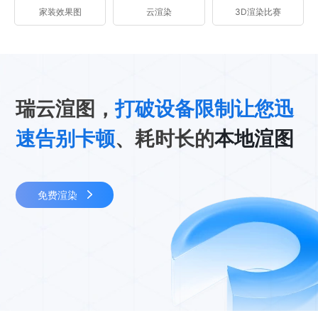
家装效果图
云渲染
3D渲染比赛
瑞云渲图，
打破设备限制让您迅
速告别卡顿
、耗时长的
本地渲图
免费渲染