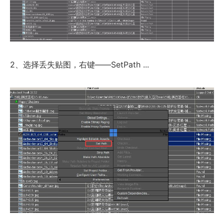
2、选择丢失贴图，右键——SetPath ...