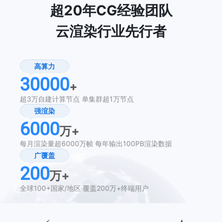
超20年CG经验团队
云渲染行业先行者
高算力
30000
+
超3万自建计算节点
单集群超1万节点
强渲染
6000
万+
每月渲染量超6000万帧
每年输出100PB渲染数据
广覆盖
200
万+
全球100+国家/地区
覆盖200万+终端用户