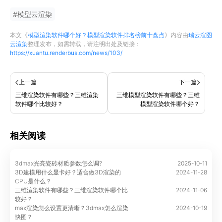
#
模型云渲染
本文《
模型渲染软件哪个好？模型渲染软件排名榜前十盘点
》内容由
瑞云渲图
云渲染
整理发布，如需转载，请注明出处及链接：
https://xuantu.renderbus.com/news/103/
上一篇
下一篇
三维渲染软件有哪些？三维渲染
三维模型渲染软件有哪些？三维
软件哪个比较好？
模型渲染软件哪个好？
相关阅读
3dmax光亮瓷砖材质参数怎么调?
2025-10-11
3D建模用什么显卡好？适合做3D渲染的
2024-11-28
CPU是什么？
三维渲染软件有哪些？三维渲染软件哪个比
2024-11-06
较好？
max渲染怎么设置更清晰？3dmax怎么渲染
2024-10-19
快图？