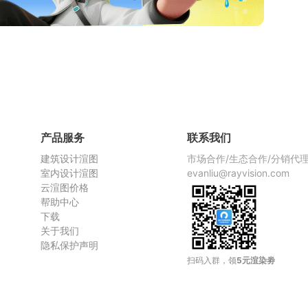
产品服务
联系我们
建筑设计渲图
市场合作/生态合作/分销代
室内设计渲图
evanliu@rayvision.com
云渲图价格
帮助中心
下载
关于我们
隐私保护声明
扫码入群，领
5元渲染劵