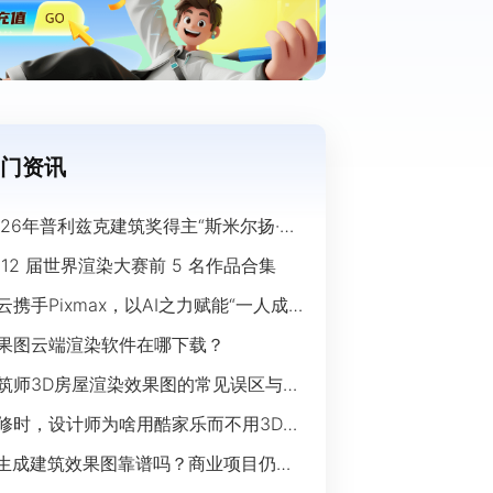
门资讯
026年普利兹克建筑奖得主“斯米尔扬·拉
奇”经典作品欣赏
 12 届世界渲染大赛前 5 名作品合集
云携手Pixmax，以AI之力赋能“一人成
”时代
果图云端渲染软件在哪下载？
筑师3D房屋渲染效果图的常见误区与规
指南
修时，设计师为啥用酷家乐而不用3Ds
ax？
I生成建筑效果图靠谱吗？商业项目仍离
开传统渲染