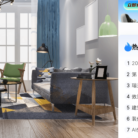
热
1
2
迪
2
第
3
瑞
剧
4
效
5
建
避
6
装
m
7
A
不