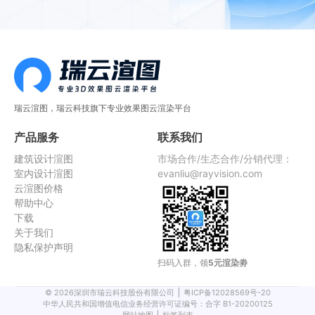
瑞云渲图，瑞云科技旗下专业效果图云渲染平台
产品服务
联系我们
建筑设计渲图
市场合作/生态合作/分销代理：
室内设计渲图
evanliu@rayvision.com
云渲图价格
帮助中心
下载
关于我们
隐私保护声明
扫码入群，领
5元渲染劵
©
2026
深圳市瑞云科技股份有限公司
粤ICP备12028569号-20
中华人民共和国增值电信业务经营许可证编号：合字 B1-20200125
网站地图
标签列表