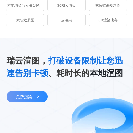
本地渲染与云渲染区别
3d图云渲染
家装效果图渲染
家装效果图
云渲染
3D渲染比赛
瑞云渲图，
打破设备限制让您迅
速告别卡顿
、耗时长的
本地渲图
免费渲染