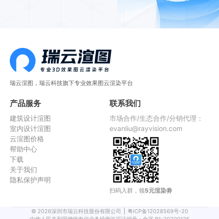
瑞云渲图，瑞云科技旗下专业效果图云渲染平台
产品服务
联系我们
建筑设计渲图
市场合作/生态合作/分销代理：
室内设计渲图
evanliu@rayvision.com
云渲图价格
帮助中心
下载
关于我们
隐私保护声明
扫码入群，领
5元渲染劵
©
2026
深圳市瑞云科技股份有限公司
粤ICP备12028569号-20
中华人民共和国增值电信业务经营许可证编号：合字 B1-20200125