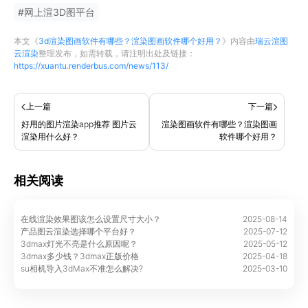
#
网上渲3D图平台
本文《
3d渲染图画软件有哪些？渲染图画软件哪个好用？
》内容由
瑞云渲图
云渲染
整理发布，如需转载，请注明出处及链接：
https://xuantu.renderbus.com/news/113/
上一篇
下一篇
好用的图片渲染app推荐 图片云
渲染图画软件有哪些？渲染图画
渲染用什么好？
软件哪个好用？
相关阅读
在线渲染效果图该怎么设置尺寸大小？
2025-08-14
产品图云渲染选择哪个平台好？
2025-07-12
3dmax灯光不亮是什么原因呢？
2025-05-12
3dmax多少钱？3dmax正版价格
2025-04-18
su相机导入3dMax不准怎么解决?
2025-03-10