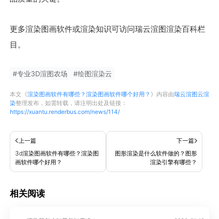
更多渲染图画软件或渲染知识可访问瑞云渲图渲染百科栏
目。
#
专业3D渲图农场
#
绘图渲染云
本文《
渲染图画软件有哪些？渲染图画软件哪个好用？
》内容由
瑞云渲图云渲
染
整理发布，如需转载，请注明出处及链接：
https://xuantu.renderbus.com/news/114/
上一篇
下一篇
3d渲染图画软件有哪些？渲染图
图形渲染是什么软件做的？图形
画软件哪个好用？
渲染引擎有哪些？
相关阅读