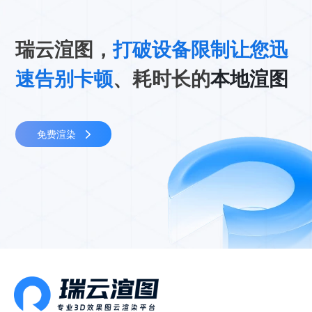
瑞云渲图，
打破设备限制让您迅
速告别卡顿
、耗时长的
本地渲图
免费渲染