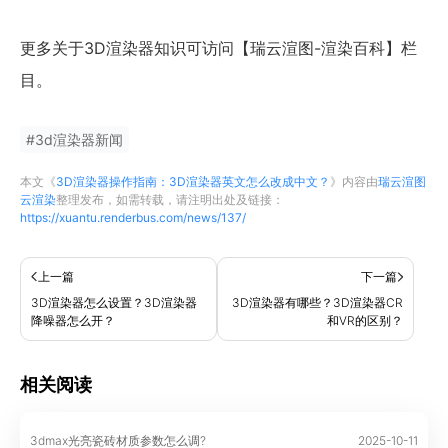
更多关于3D渲染器知识可访问【瑞云渲图-渲染百科】栏
目。
#
3d渲染器新闻
本文《
3D渲染器操作指南：3D渲染器英文怎么改成中文？
》内容由
瑞云渲图
云渲染
整理发布，如需转载，请注明出处及链接：
https://xuantu.renderbus.com/news/137/
上一篇
下一篇
3D渲染器怎么设置？3D渲染器
3D渲染器有哪些？3D渲染器CR
降噪器怎么开？
和VR的区别？
相关阅读
3dmax光亮瓷砖材质参数怎么调?
2025-10-11