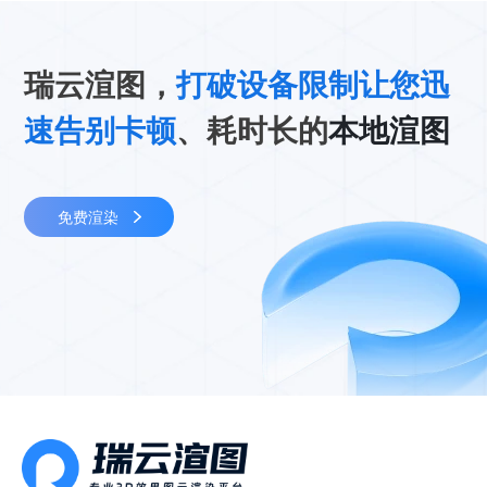
瑞云渲图，
打破设备限制让您迅
速告别卡顿
、耗时长的
本地渲图
免费渲染