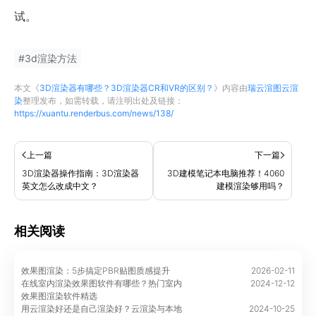
试。
#
3d渲染方法
本文《
3D渲染器有哪些？3D渲染器CR和VR的区别？
》内容由
瑞云渲图云渲
染
整理发布，如需转载，请注明出处及链接：
https://xuantu.renderbus.com/news/138/
上一篇
下一篇
3D渲染器操作指南：3D渲染器
3D建模笔记本电脑推荐！4060
英文怎么改成中文？
建模渲染够用吗？
相关阅读
效果图渲染：5步搞定PBR贴图质感提升
2026-02-11
在线室内渲染效果图软件有哪些？热门室内
2024-12-12
效果图渲染软件精选
用云渲染好还是自己渲染好？云渲染与本地
2024-10-25