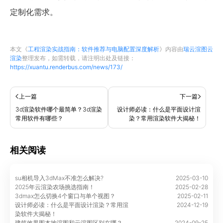
定制化需求。
本文《
工程渲染实战指南：软件推荐与电脑配置深度解析
》内容由
瑞云渲图云
渲染
整理发布，如需转载，请注明出处及链接：
https://xuantu.renderbus.com/news/173/
上一篇
下一篇
3d渲染软件哪个最简单？3d渲染
设计师必读：什么是平面设计渲
常用软件有哪些？
染？常用渲染软件大揭秘！
相关阅读
su相机导入3dMax不准怎么解决?
2025-03-10
2025年云渲染农场挑选指南！
2025-02-28
3dmax怎么切换4个窗口与单个视图？
2025-02-11
设计师必读：什么是平面设计渲染？常用渲
2024-12-19
染软件大揭秘！
建筑效果图本地渲图和云渲图区别在哪？
2024-09-25