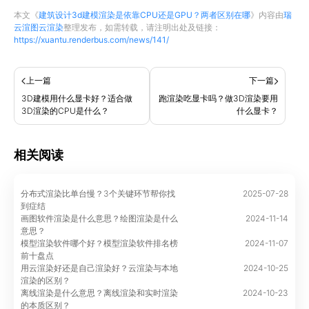
本文《
建筑设计3d建模渲染是依靠CPU还是GPU？两者区别在哪
》内容由
瑞
云渲图云渲染
整理发布，如需转载，请注明出处及链接：
https://xuantu.renderbus.com/news/141/
上一篇
下一篇
3D建模用什么显卡好？适合做
跑渲染吃显卡吗？做3D渲染要用
3D渲染的CPU是什么？
什么显卡？
相关阅读
分布式渲染比单台慢？3个关键环节帮你找
2025-07-28
到症结
画图软件渲染是什么意思？绘图渲染是什么
2024-11-14
意思？
模型渲染软件哪个好？模型渲染软件排名榜
2024-11-07
前十盘点
用云渲染好还是自己渲染好？云渲染与本地
2024-10-25
渲染的区别？
离线渲染是什么意思？离线渲染和实时渲染
2024-10-23
的本质区别？