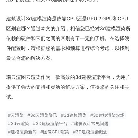
建筑设计3d建模渲染是依靠CPU还是GPU？GPU和CPU
区别在哪？通过本文的介绍，相信您已经对3d建模渲染所
依赖的硬件和它们之间的区别有了一定的了解。在选择硬
件配置时，请根据您的需求和预算进行综合考虑，以找到
最适合您的解决方案。
瑞云渲图云渲染作为一款高效的3d建模渲染平台，为用户
提供了强大的支持和灵活的解决方案，值得您的关注和尝
试。
#
云渲染
#
3d云渲染资讯
#
3d建模渲染
#
3d建模渲染农场
#
3d云渲染
#
3D建模渲染平台
#
建筑设计常见问题
#
建模渲染新闻
#
图像CPU渲染
#
3D建模渲染概念