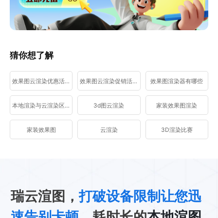
猜你想了解
效果图云渲染优惠活动
效果图云渲染促销活动
效果图渲染器有哪些
本地渲染与云渲染区别
3d图云渲染
家装效果图渲染
家装效果图
云渲染
3D渲染比赛
瑞云渲图，
打破设备限制让您迅
速告别卡顿
、耗时长的
本地渲图