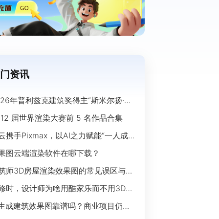
门资讯
026年普利兹克建筑奖得主“斯米尔扬·拉
奇”经典作品欣赏
 12 届世界渲染大赛前 5 名作品合集
云携手Pixmax，以AI之力赋能“一人成
”时代
果图云端渲染软件在哪下载？
筑师3D房屋渲染效果图的常见误区与规
指南
修时，设计师为啥用酷家乐而不用3Ds
ax？
I生成建筑效果图靠谱吗？商业项目仍离
开传统渲染