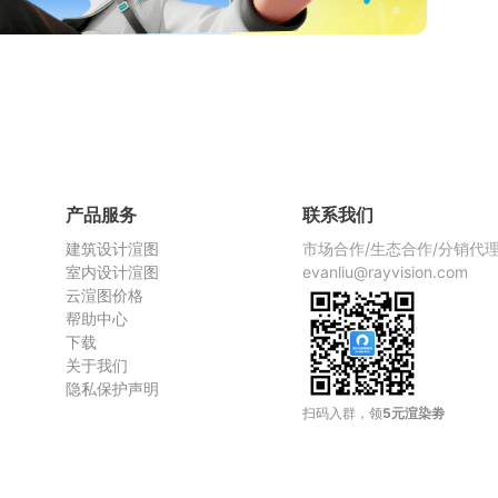
产品服务
联系我们
建筑设计渲图
市场合作/生态合作/分销代
室内设计渲图
evanliu@rayvision.com
云渲图价格
帮助中心
下载
关于我们
隐私保护声明
扫码入群，领
5元渲染劵