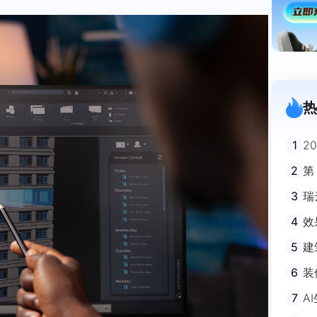
热
1
2
迪
2
第
3
瑞
剧
4
效
5
建
避
6
装
m
7
A
不