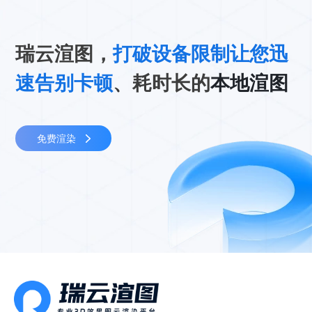
瑞云渲图，
打破设备限制让您迅
速告别卡顿
、耗时长的
本地渲图
免费渲染