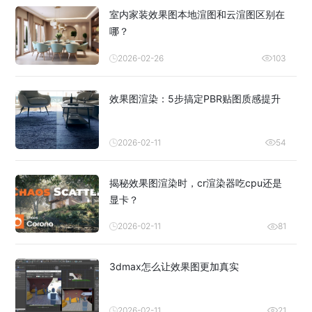
室内家装效果图本地渲图和云渲图区别在
哪？
2026-02-26
103
效果图渲染：5步搞定PBR贴图质感提升
2026-02-11
54
揭秘效果图渲染时，cr渲染器吃cpu还是
显卡？
2026-02-11
81
3dmax怎么让效果图更加真实
2026-02-11
21