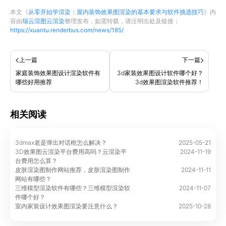
本文《
从零开始学渲染：屋内装饰效果图渲染的基本要求与软件挑选技巧
》内
容由
瑞云渲图云渲染
整理发布，如需转载，请注明出处及链接：
https://xuantu.renderbus.com/news/185/
上一篇
下一篇
家庭装饰效果图设计渲染软件有
3d家装效果图设计软件哪个好？
哪些好用推荐
3d效果图渲染软件推荐！
相关阅读
3dmax老是弹出对话框怎么解决？
2025-05-21
3D效果图云渲染平台费用高吗？云渲染平
2024-11-19
台费用怎么算？
皮肤渲染图制作网站推荐，皮肤渲染图制作
2024-11-11
网站有哪些？
三维模型渲染软件有哪些？三维模型渲染软
2024-11-07
件哪个好？
室内家装设计效果图渲染要注意什么？
2025-10-28