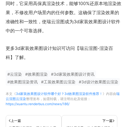
同时，它采用高保真渲染技术，能够100%还原本地渲染效
果，不修改用户场景内的任何参数。这确保了渲染效果的
准确性和一致性，使瑞云渲图成为3d家装效果图设计软件
中的一个可靠选择。
更多3d家装效果图设计知识可访问【瑞云渲图-渲染百
科】了解。
#
云渲染
#
效果图渲染
#
3d家装效果图设计资讯
#
效果图渲染资讯
#
工装效果图云渲染
#
3d设计效果图云渲染
本文《
3d家装效果图设计软件哪个好？3d效果图渲染软件推荐！
》内容由
瑞
云渲图云渲染
整理发布，如需转载，请注明出处及链接：
https://xuantu.renderbus.com/news/186/
上一篇
下一篇