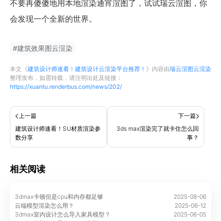
不要再傻傻地用本地渲染通宵渲图了，试试瑞云渲图
，你
会发现一个全新的世界。
#
建筑效果图云渲染
本文《
建筑设计师速看！建筑设计云渲染平台推荐！
》内容由
瑞云渲图云渲染
整理发布，如需转载，请注明出处及链接：
https://xuantu.renderbus.com/news/202/
上一篇
下一篇
建筑设计师速看！SU材质渲染参
3ds max渲染完了就卡住怎么回
数分享
事？
相关阅读
3dmax卡顿但是cpu和内存都足够
2025-08-06
云端模型渲染怎么用？
2025-06-12
3dmax室内设计怎么导入家具模型？
2025-06-05