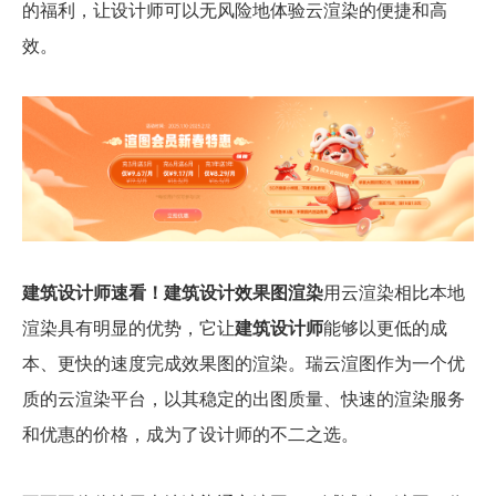
的福利，让设计师可以无风险地体验云渲染的便捷和高
效。
建筑设计师速看！建筑设计效果图渲染
用云渲染
相比本地
渲染具有明显的优势
，它让
建筑
设计师
能够以
更低的成
本
、
更快的速度
完成效果图的渲染。
瑞云渲图
作为一个
优
质的云渲染平台
，以其稳定的
出图质量
、快速的
渲染服务
和
优惠的价格
，成为了设计师的不二之选。