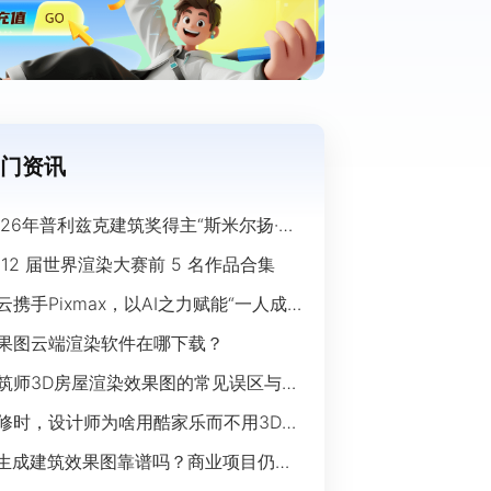
门资讯
026年普利兹克建筑奖得主“斯米尔扬·拉
奇”经典作品欣赏
 12 届世界渲染大赛前 5 名作品合集
云携手Pixmax，以AI之力赋能“一人成
”时代
果图云端渲染软件在哪下载？
筑师3D房屋渲染效果图的常见误区与规
指南
修时，设计师为啥用酷家乐而不用3Ds
ax？
I生成建筑效果图靠谱吗？商业项目仍离
开传统渲染