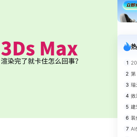
热
1
2
迪
2
第
3
瑞
剧
4
效
5
建
避
6
装
m
7
A
不