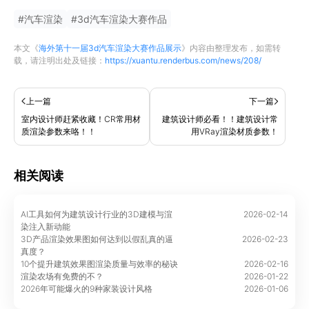
#
汽车渲染
#
3d汽车渲染大赛作品
本文《
海外第十一届3d汽车渲染大赛作品展示
》内容由
整理发布，如需转
载，请注明出处及链接：
https://xuantu.renderbus.com/news/208/
上一篇
下一篇
室内设计师赶紧收藏！CR常用材
建筑设计师必看！！建筑设计常
质渲染参数来咯！！
用VRay渲染材质参数！
相关阅读
AI工具如何为建筑设计行业的3D建模与渲
2026-02-14
染注入新动能
3D产品渲染效果图如何达到以假乱真的逼
2026-02-23
真度？
10个提升建筑效果图渲染质量与效率的秘诀
2026-02-16
渲染农场有免费的不？
2026-01-22
2026年可能爆火的9种家装设计风格
2026-01-06