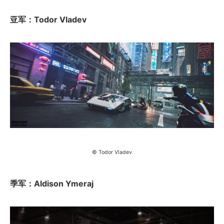
亚军：Todor Vladev
© Todor Vladev
季军：Aldison Ymeraj