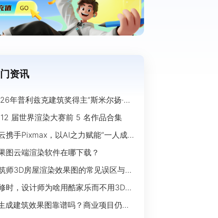
门资讯
026年普利兹克建筑奖得主“斯米尔扬·拉
奇”经典作品欣赏
 12 届世界渲染大赛前 5 名作品合集
云携手Pixmax，以AI之力赋能“一人成
”时代
果图云端渲染软件在哪下载？
筑师3D房屋渲染效果图的常见误区与规
指南
修时，设计师为啥用酷家乐而不用3Ds
ax？
I生成建筑效果图靠谱吗？商业项目仍离
开传统渲染