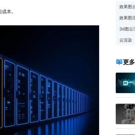
效果图
间成本。
效果图
3d图云
云渲染
更多