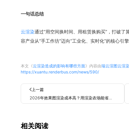
一句话总结
云渲染
通过“用空间换时间、用租赁换购买”，打破了
容产业从“手工作坊”迈向“工业化、实时化”的核心引
本文《
云渲染造成的影响有哪些方面
》内容由
瑞云渲图云渲
https://xuantu.renderbus.com/news/590/
上一篇
2026年效果图渲染成本高？用渲染农场能省多
少钱？
相关阅读