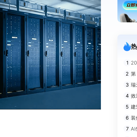
热
1
2
迪
2
第
3
瑞
剧
4
效
5
建
避
6
装
m
7
A
不