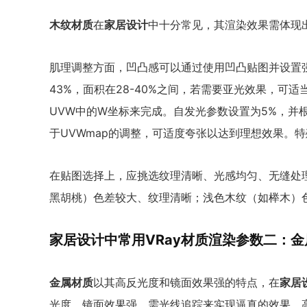
木纹材质
在
家居设计
中十分常见，其渲染效果需体现
肌理调整方面，凹凸感可以通过使用凹凸贴图并设置
43%，面积在28-40%之间，若需要亚光效果，可
UVW中的W坐标来完成。自发光参数设置为5%，并
于UVWmap的调整，可适度夸张以达到理想效果。特
在贴图选择上，应挑选纹理清晰、光感均匀、无缝处
黑胡桃）色差较大、纹理清晰；浅色木纹（如榉木）
家居设计中常用VRay材质渲染参数二：
金属材质
以其高反光度和镜面效果强的特点，在
家居
光度，镜面效果强，需光线追踪来实现逼真的效果。