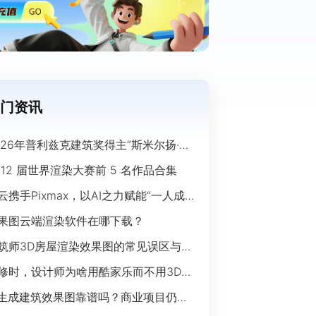
门资讯
026年普利兹克建筑奖得主“斯米尔扬·拉
奇”经典作品欣赏
 12 届世界渲染大赛前 5 名作品合集
云携手Pixmax，以AI之力赋能“一人成
”时代
果图云端渲染软件在哪下载？
筑师3D房屋渲染效果图的常见误区与规
指南
修时，设计师为啥用酷家乐而不用3Ds
ax？
I生成建筑效果图靠谱吗？商业项目仍离
开传统渲染