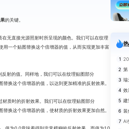
效果
的关键。
了材质在无直接光源照射时所呈现的颜色。我们可以在纹理
热
凹槽里使用一个贴图替换这个倍增器的值，从而实现更加丰富
1
2
迪
2
第
来控制反射的值。同样地，我们可以在纹理贴图部分
3
瑞
一个贴图替换这个倍增器的值，以达到更加精准的反射效果。
剧
4
效
5
建
线穿过材质时的折射效果。我们可以在纹理贴图部分
避
一个贴图替换这个倍增器的值，使材质的折射效果更加自然。
6
装
m
7
A
不
大小，值为0.0意味着得到非常模糊的反射效果，而值为1.0