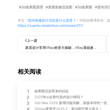
#
3d效果图原理
#
房屋装修渲染图
#
3d效果图
#
室内3D
本文《
室内装修设计渲染是什么意思？
》内容由
整理发布，
https://xuantu.renderbus.com/news/211/
上一篇
家居设计常用VRay材质大揭秘，VRay基础参数
一篇告诉你
相关阅读
1
效果图渲染带来的好处
2
2025年ai会替代室内设计师吗？
3
3ds Max 2026 新增功能详解，新版本特性一览
4
3Dmax更新至2025.2，新功能完整大盘点！