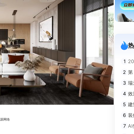
热
1
2
迪
2
第
3
瑞
剧
4
效
5
建
避
6
装
来源网络
m
7
A
不