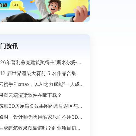
门资讯
026年普利兹克建筑奖得主“斯米尔扬·拉
奇”经典作品欣赏
 12 届世界渲染大赛前 5 名作品合集
云携手Pixmax，以AI之力赋能“一人成
”时代
果图云端渲染软件在哪下载？
筑师3D房屋渲染效果图的常见误区与规
指南
修时，设计师为啥用酷家乐而不用3Ds
ax？
I生成建筑效果图靠谱吗？商业项目仍离
开传统渲染