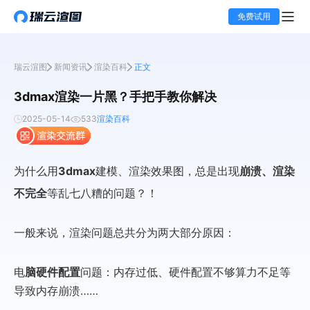
免费试用
瑞云渲图
新闻资讯
渲染百科
正文
3dmax渲染一片黑？手把手教你解决
2025-05-14
533
渲染百科
为什么用
3dmax
建模、渲染效果图，总是出现
崩溃、渲染
不完全
等乱七八糟的问题？！
一般来说，渲染问题总共分为两大部分原因：
电
脑硬件配置
问题：内存过低、硬件配置不够算力不足等
导致内存崩溃……