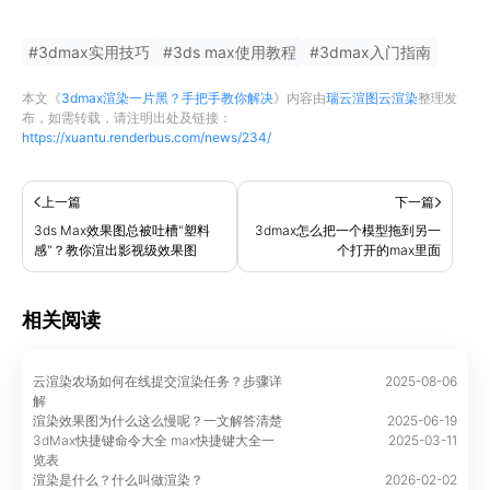
#
3dmax实用技巧
#
3ds max使用教程
#
3dmax入门指南
本文《
3dmax渲染一片黑？手把手教你解决
》内容由
瑞云渲图云渲染
整理发
布，如需转载，请注明出处及链接：
https://xuantu.renderbus.com/news/234/
上一篇
下一篇
3ds Max效果图总被吐槽"塑料
3dmax怎么把一个模型拖到另一
感"？教你渲出影视级效果图
个打开的max里面
相关阅读
云渲染农场如何在线提交渲染任务？步骤详
2025-08-06
解
渲染效果图为什么这么慢呢？一文解答清楚
2025-06-19
3dMax快捷键命令大全 max快捷键大全一
2025-03-11
览表
渲染是什么？什么叫做渲染？
2026-02-02