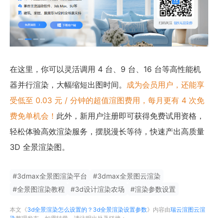
在这里，你可以灵活调用 4 台、9 台、16 台等高性能机
器并行渲染，大幅缩短出图时间。
成为会员用户，还能享
受低至 0.03 元 / 分钟的超值渲图费用，每月更有 4 次免
费免单机会！
此外，新用户注册即可获得免费试用资格，
轻松体验高效渲染服务，摆脱漫长等待，快速产出高质量
3D 全景渲染图。
#
3dmax全景图渲染平台
#
3dmax全景图云渲染
#
全景图渲染教程
#
3d设计渲染农场
#
渲染参数设置
本文《
3d全景渲染怎么设置的？3d全景渲染设置参数
》内容由
瑞云渲图云渲