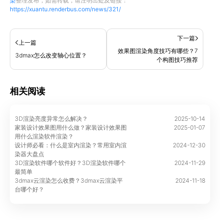
染
整理发布，如需转载，请注明出处及链接：
https://xuantu.renderbus.com/news/321/
下一篇
上一篇
效果图渲染角度技巧有哪些？7
3dmax怎么改变轴心位置？
个构图技巧推荐
相关阅读
3D渲染亮度异常怎么解决？
2025-10-14
家装设计效果图用什么做？家装设计效果图
2025-01-07
用什么渲染软件渲染？
设计师必看：什么是室内渲染？常用室内渲
2024-12-30
染器大盘点
3D渲染软件哪个软件好？3D渲染软件哪个
2024-11-29
最简单
3dmax云渲染怎么收费？3dmax云渲染平
2024-11-18
台哪个好？