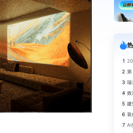
热
1
2
迪
2
第
3
瑞
剧
4
效
5
建
避
6
装
m
7
A
不