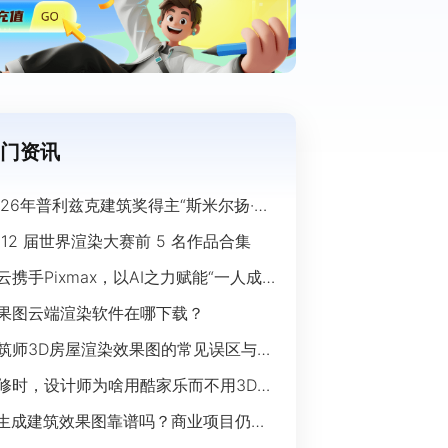
门资讯
026年普利兹克建筑奖得主“斯米尔扬·拉
奇”经典作品欣赏
 12 届世界渲染大赛前 5 名作品合集
云携手Pixmax，以AI之力赋能“一人成
”时代
果图云端渲染软件在哪下载？
筑师3D房屋渲染效果图的常见误区与规
指南
修时，设计师为啥用酷家乐而不用3Ds
ax？
I生成建筑效果图靠谱吗？商业项目仍离
开传统渲染