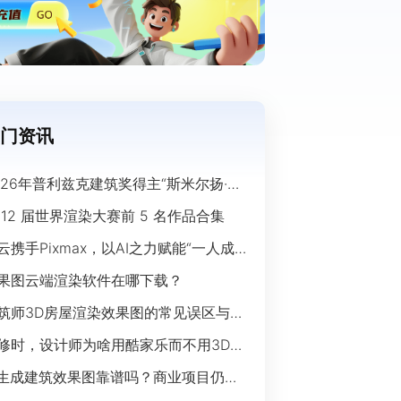
门资讯
026年普利兹克建筑奖得主“斯米尔扬·拉
奇”经典作品欣赏
 12 届世界渲染大赛前 5 名作品合集
云携手Pixmax，以AI之力赋能“一人成
”时代
果图云端渲染软件在哪下载？
筑师3D房屋渲染效果图的常见误区与规
指南
修时，设计师为啥用酷家乐而不用3Ds
ax？
I生成建筑效果图靠谱吗？商业项目仍离
开传统渲染