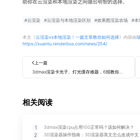
助你在云渲染和本地渲染之间做出明智的选择。
#
云渲染
#
云渲染与本地渲染区别
#
效果图渲染农场
#
本
本文《
云渲染vs本地渲染！一篇文章教你如何选择
》内容由
https://xuantu.renderbus.com/news/254/
上一篇
3dmax渲染卡光子、灯光缓存难题，6招教你轻
松拿捏！
相关阅读
1
3dmax渲染cpu占用100正常吗？该如何解决？
2
3D渲染器操作指南：3D渲染器英文怎么改成中文