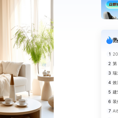
热
1
2
迪
2
第
3
瑞
剧
4
效
5
建
避
6
装
m
7
A
不