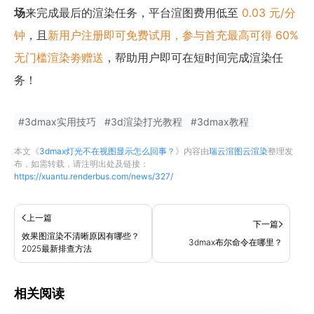
场
来完成最后的渲染任务，平台渲图费用低至
0.03 元/分
钟
，且
新用户注册即可免费试用，参与首充最高可得 60%
无门槛渲染劵赠送
，帮助用户即可在短时间完成渲染任
务！
#
3dmax实用技巧
#
3d渲染打光教程
#
3dmax教程
本文《
3dmax灯光不在视图显示怎么回事？
》内容由
瑞云渲图云渲染
整理发
布，如需转载，请注明出处及链接：
https://xuantu.renderbus.com/news/327/
上一篇
下一篇
效果图渲染不清晰原因有哪些？
3dmax布尔命令在哪里？
2025最新排查方法
相关阅读