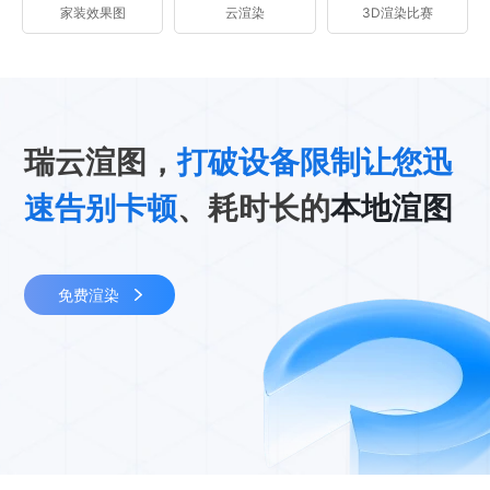
家装效果图
云渲染
3D渲染比赛
瑞云渲图，
打破设备限制让您迅
速告别卡顿
、耗时长的
本地渲图
免费渲染