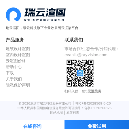
瑞云渲图，瑞云科技旗下专业效果图云渲染平台
产品服务
联系我们
建筑设计渲图
市场合作/生态合作/分销代理：
室内设计渲图
evanliu@rayvision.com
云渲图价格
帮助中心
下载
关于我们
隐私保护声明
扫码入群，领
5元渲染劵
©
2026
深圳市瑞云科技股份有限公司
粤ICP备12028569号-20
中华人民共和国增值电信业务经营许可证编号：合字 B1-20200125
网站地图
标签列表
在线咨询
免费试用