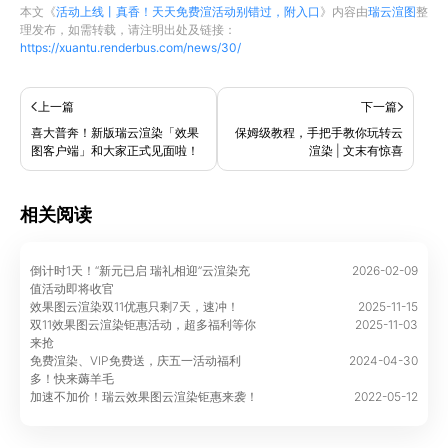
本文《
活动上线丨真香！天天免费渲活动别错过，附入口
》内容由
瑞云渲图
整
理发布，如需转载，请注明出处及链接：
https://xuantu.renderbus.com/news/30/
上一篇
下一篇
喜大普奔！新版瑞云渲染「效果
保姆级教程，手把手教你玩转云
图客户端」和大家正式见面啦！
渲染 | 文末有惊喜
相关阅读
倒计时1天！“新元已启 瑞礼相迎”云渲染充
2026-02-09
值活动即将收官
效果图云渲染双11优惠只剩7天，速冲！
2025-11-15
双11效果图云渲染钜惠活动，超多福利等你
2025-11-03
来抢
免费渲染、VIP免费送，庆五一活动福利
2024-04-30
多！快来薅羊毛
加速不加价！瑞云效果图云渲染钜惠来袭！
2022-05-12