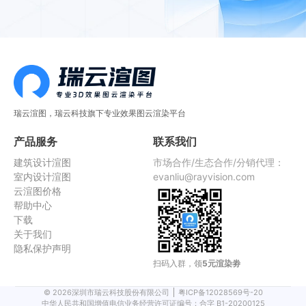
瑞云渲图，瑞云科技旗下专业效果图云渲染平台
产品服务
联系我们
建筑设计渲图
市场合作/生态合作/分销代理：
室内设计渲图
evanliu@rayvision.com
云渲图价格
帮助中心
下载
关于我们
隐私保护声明
扫码入群，领
5元渲染劵
©
2026
深圳市瑞云科技股份有限公司
粤ICP备12028569号-20
中华人民共和国增值电信业务经营许可证编号：合字 B1-20200125