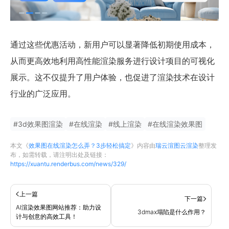
通过这些优惠活动，新用户可以显著降低初期使用成本，
从而更高效地利用高性能渲染服务进行设计项目的可视化
展示。这不仅提升了用户体验，也促进了渲染技术在设计
行业的广泛应用。
#
3d效果图渲染
#
在线渲染
#
线上渲染
#
在线渲染效果图
本文《
效果图在线渲染怎么弄？3步轻松搞定
》内容由
瑞云渲图云渲染
整理发
布，如需转载，请注明出处及链接：
https://xuantu.renderbus.com/news/329/
上一篇
下一篇
AI渲染效果图网站推荐：助力设
3dmax塌陷是什么作用？
计与创意的高效工具！