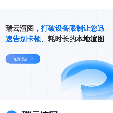
瑞云渲图，
打破设备限制让您迅
速告别卡顿
、耗时长的
本地渲图
免费渲染