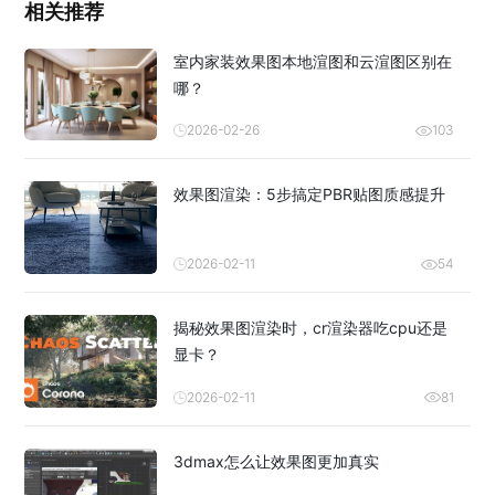
相关推荐
室内家装效果图本地渲图和云渲图区别在
哪？
2026-02-26
103
效果图渲染：5步搞定PBR贴图质感提升
2026-02-11
54
揭秘效果图渲染时，cr渲染器吃cpu还是
显卡？
2026-02-11
81
3dmax怎么让效果图更加真实