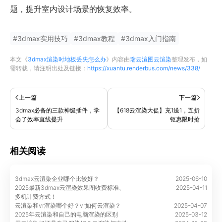
题，提升室内设计场景的恢复效率。
#
3dmax实用技巧
#
3dmax教程
#
3dmax入门指南
本文《
3dmax渲染时地板丢失怎么办
》内容由
瑞云渲图云渲染
整理发布，如
需转载，请注明出处及链接：
https://xuantu.renderbus.com/news/338/
上一篇
下一篇
3dmax必备的三款神级插件，学
【618云渲染大促】充1送1，五折
会了效率直线提升
钜惠限时抢
相关阅读
3dmax云渲染企业哪个比较好？
2025-06-10
2025最新3dmax云渲染效果图收费标准、
2025-04-11
多机计费方式！
云渲染和vr渲染哪个好？vr如何云渲染？
2025-04-07
2025年云渲染和自己的电脑渲染的区别
2025-03-12